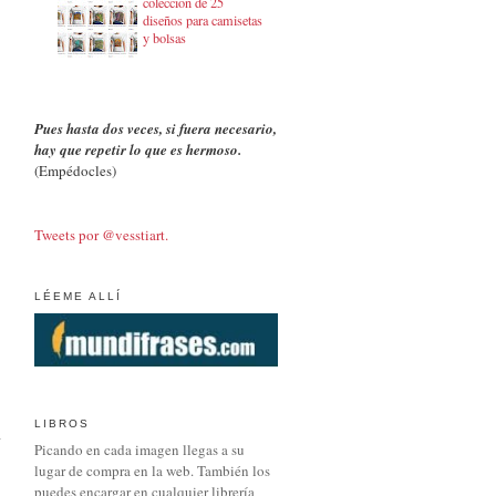
colección de 25
diseños para camisetas
y bolsas
Pues hasta dos veces, si fuera necesario,
hay que repetir lo que es hermoso.
(Empédocles)
Tweets por @vesstiart.
LÉEME ALLÍ
LIBROS
Picando en cada imagen llegas a su
lugar de compra en la web. También los
puedes encargar en cualquier librería