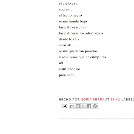
el cielo azul
y, claro,
el techo negro
se me hunde bajo
las palmeras, bajo
las palmeras los adormezco
desde los 13
años allí
se me quedaron parados,
y se supone que he cumplido
49
arrullándolos
para nada.
HECHO POR
SOFÍA SERRA
AT
18:42
LABEL