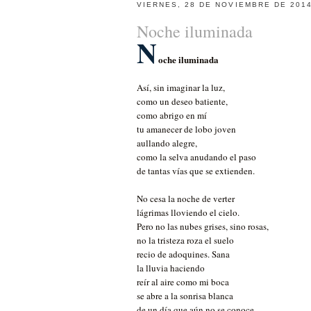
VIERNES, 28 DE NOVIEMBRE DE 201
Noche iluminada
N
oche iluminada
Así, sin imaginar la luz,
como un deseo batiente,
como abrigo en mí
tu amanecer de lobo joven
aullando alegre,
como la selva anudando el paso
de tantas vías que se extienden.
No cesa la noche de verter
lágrimas lloviendo el cielo.
Pero no las nubes grises, sino rosas,
no la tristeza roza el suelo
recio de adoquines. Sana
la lluvia haciendo
reír al aire como mi boca
se abre a la sonrisa blanca
de un día que aún no se conoce