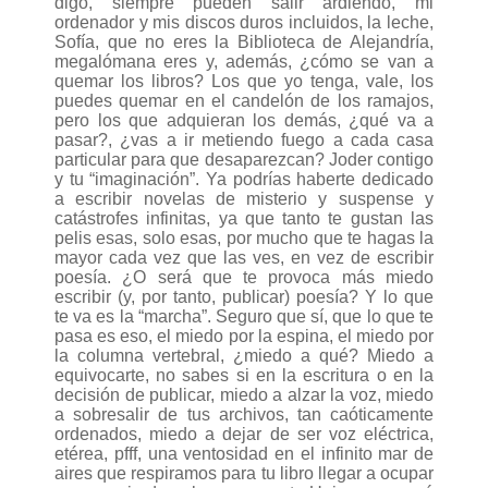
digo, siempre pueden salir ardiendo, mi
ordenador y mis discos duros incluidos, la leche,
Sofía, que no eres la Biblioteca de Alejandría,
megalómana eres y, además, ¿cómo se van a
quemar los libros? Los que yo tenga, vale, los
puedes quemar en el candelón de los ramajos,
pero los que adquieran los demás, ¿qué va a
pasar?, ¿vas a ir metiendo fuego a cada casa
particular para que desaparezcan? Joder contigo
y tu “imaginación”. Ya podrías haberte dedicado
a escribir novelas de misterio y suspense y
catástrofes infinitas, ya que tanto te gustan las
pelis esas, solo esas, por mucho que te hagas la
mayor cada vez que las ves, en vez de escribir
poesía. ¿O será que te provoca más miedo
escribir (y, por tanto, publicar) poesía? Y lo que
te va es la “marcha”. Seguro que sí, que lo que te
pasa es eso, el miedo por la espina, el miedo por
la columna vertebral, ¿miedo a qué? Miedo a
equivocarte, no sabes si en la escritura o en la
decisión de publicar, miedo a alzar la voz, miedo
a sobresalir de tus archivos, tan caóticamente
ordenados, miedo a dejar de ser voz eléctrica,
etérea, pfff, una ventosidad en el infinito mar de
aires que respiramos para tu libro llegar a ocupar