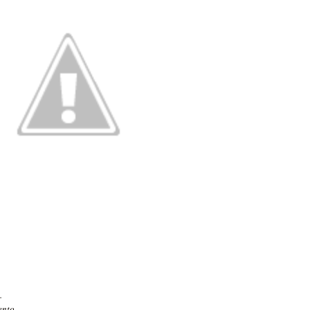
.
ento.