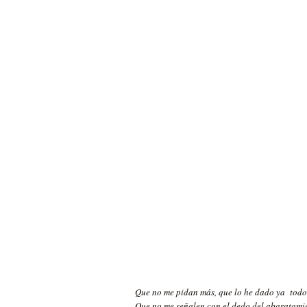
Que no me pidan más, que lo he dado ya todo
Que no me señalen con el dedo del abaratami