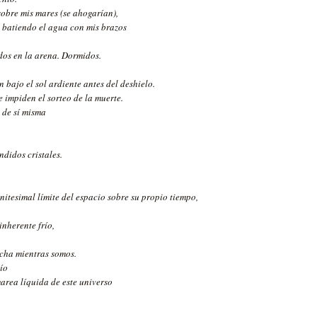
sobre mis mares (se ahogarían),
é batiendo el agua con mis brazos
dos en la arena. Dormidos.
n bajo el sol ardiente antes del deshielo.
 impiden el sorteo de la muerte.
 de sí misma
ndidos cristales.
initesimal límite del espacio sobre su propio tiempo,
inherente frío,
icha mientras somos.
ío
area líquida de este universo