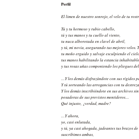
Perfil
El limen de nuestro sonrojo, el velo de tu ros
Tú y tu hermoso y rubio cabello,
tú y tus manos y tu cuello al viento,
tu nuca alborotada en clavel de abril,
y tú, mi novia, asegurando tus mejores velos. 
tu moño erguido y salvaje esculpiendo el cielo
tus manos habilitando la estancia inhabitabl
y tus rosas uñas componiendo los pliegues del
…Y los demás disfrazándote con sus rígidos p
Y tú sorteando las arrogancias con tu destre
Y los demás inscribiéndote en sus archivos sin 
posaderas de sus previstos mentideros…
Qué injusto, ¿verdad, madre?
…Y ahora,
yo, casi enlutada,
y tú, ya casi ahogada, jadeantes tus brazos de
suscribimos ambas,