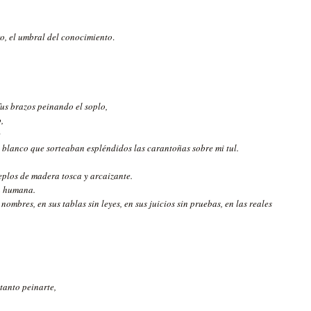
tro, el umbral del conocimiento
.
Tus brazos peinando el soplo,
,
e
 blanco que sorteaban espléndidos las carantoñas sobre mi tul.
eplos de madera tosca y arcaizante.
za humana.
nombres, en sus tablas sin leyes, en sus juicios sin pruebas, en las reales
 tanto peinarte,