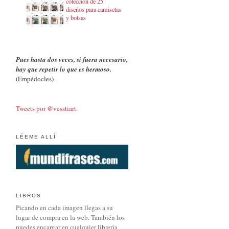
colección de 25
diseños para camisetas
y bolsas
Pues hasta dos veces, si fuera necesario,
hay que repetir lo que es hermoso.
(Empédocles)
Tweets por @vesstiart.
LÉEME ALLÍ
LIBROS
Picando en cada imagen llegas a su
lugar de compra en la web. También los
puedes encargar en cualquier librería