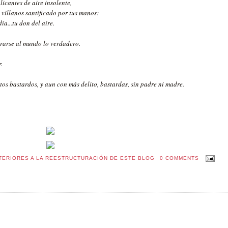
licantes de aire insolente,
 villanos santificado por tus manos:
ía...tu don del aire.
rarse al mundo lo verdadero.
.
os bastardos, y aun con más delito, bastardas, sin padre ni madre.
TERIORES A LA REESTRUCTURACIÓN DE ESTE BLOG
0 COMMENTS