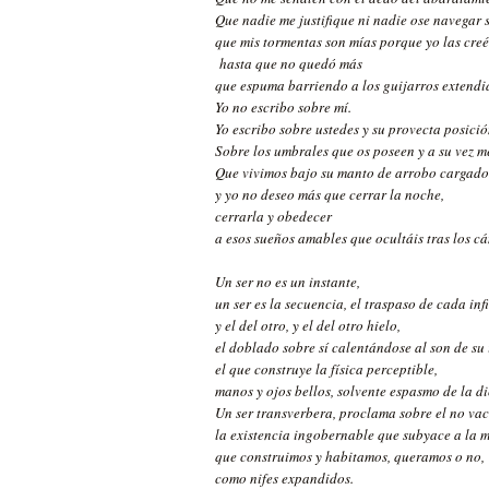
Que nadie me justifique ni nadie ose navegar 
que mis tormentas son mías porque yo las cre
hasta que no quedó más
que espuma barriendo a los guijarros extendi
Yo no escribo sobre mí.
Yo escribo sobre ustedes y su provecta posició
Sobre los umbrales que os poseen y a su vez me
Que vivimos bajo su manto de arrobo cargado
y yo no deseo más que cerrar la noche,
cerrarla y obedecer
a esos sueños amables que ocultáis tras los cá
Un ser no es un instante,
un ser es la secuencia, el traspaso de cada inf
y el del otro, y el del otro hielo,
el doblado sobre sí calentándose al son de su 
el que construye la física perceptible,
manos y ojos bellos, solvente espasmo de la d
Un ser transverbera, proclama sobre el no vac
la existencia ingobernable que subyace a la m
que construimos y habitamos, queramos o no,
como nifes expandidos.