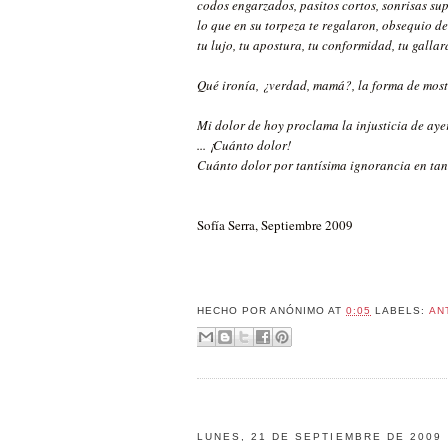
codos engarzados, pasitos cortos, sonrisas sup
lo que en su torpeza te regalaron, obsequio de
tu lujo, tu apostura, tu conformidad, tu gallard
Qué ironía, ¿verdad, mamá?, la forma de most
Mi dolor de hoy proclama la injusticia de ayer
... ¡Cuánto dolor!
Cuánto dolor por tantísima ignorancia en tant
Sofía Serra, Septiembre 2009
HECHO POR
ANÓNIMO
AT
0:05
LABELS:
AN
LUNES, 21 DE SEPTIEMBRE DE 2009