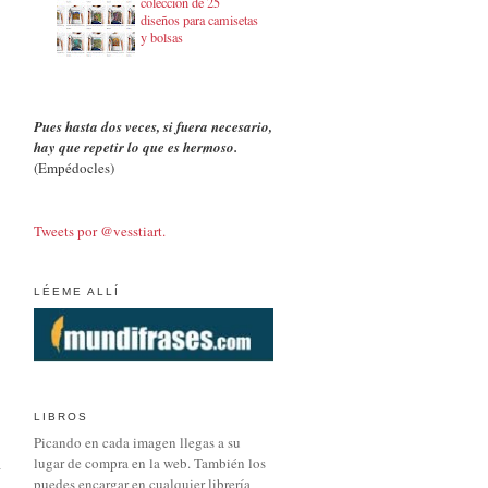
colección de 25
diseños para camisetas
y bolsas
Pues hasta dos veces, si fuera necesario,
hay que repetir lo que es hermoso.
(Empédocles)
Tweets por @vesstiart.
LÉEME ALLÍ
LIBROS
Picando en cada imagen llegas a su
lugar de compra en la web. También los
puedes encargar en cualquier librería