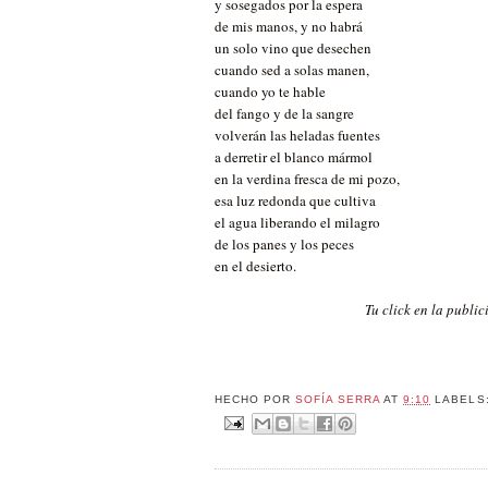
y sosegados por la espera
de mis manos, y no habrá
un solo vino que desechen
cuando sed a solas manen,
cuando yo te hable
del fango y de la sangre
volverán las heladas fuentes
a derretir el blanco mármol
en la verdina fresca de mi pozo,
esa luz redonda que cultiva
el agua liberando el milagro
de los panes y los peces
en el desierto.
Tu click en la publi
HECHO POR
SOFÍA SERRA
AT
9:10
LABELS