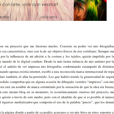
 en un proyecto que me ilusiona mucho. Consiste en poder ver mis fotografía
n esa característica, sino con la de ser objetos físicos de uso cotidiano. Siempre m
r la influencia de mi afición a la costura y los tejidos, quizás impelida por l
e mundo de lo digital confiere. Desde la más tierna infancia de mis andares por l
lsó el anhelo de ver impresas mis fotografías conformando estampado de distinta
uando apenas existía internet, escribí a una reconocida marca internacional de rop
claro también, el afán ha persistido. Los que habéis tenido la generosidad de segui
is podido comprobar que en alguna ocasión he dibujado vestidos “impresos” con mi
sta creé un nombre de marca estimulada por la sensación de que la idea era buena
en este mismo blog en su momento, lo económicamente oneroso del proyecto, m
lo quizás a través de este medio, pero con el añadido de que sí es posible al meno
el riguroso mediatizador que comporta el uso de la palabra “precio”, que los demá
a página donde a partir de ya podéis acercaros a ver mis fotos en otros soportes y