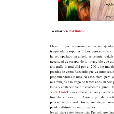
Vesstiart en
Red Bubble
Llevo un par de semanas o tres trabajando
traspasadas a soportes físicos, pero no solo co
ha acompañado un anhelo semejante, quizás po
necesidad de escapar de lo intangible que est
fotografía digital allá por el 2001, me impu
prendas de vestir. Recuerdo que ya entonces, c
proponiéndoles la idea. Ni caso, claro, pero, 
mis trabajos a lo largo de tantos años, habé
fotos, y confeccionado físicamente alguno. Ha
VESSTIART
. Sin embargo, como ya anoté 
limitaba su desarrollo. Ahora, y por ahora so
para mí ver los productos y, también, ya con 
puedan disfrutarlos en sus manos.
No quisiera extenderme más. Tan solo nombrar l