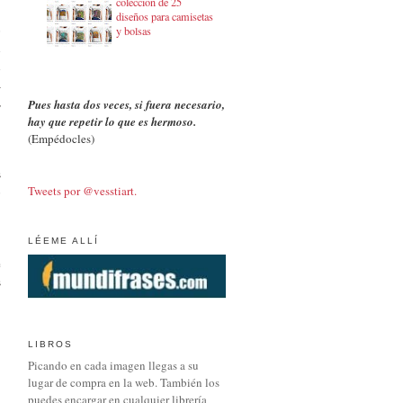
colección de 25
diseños para camisetas
o
y bolsas
n
l
a
,
Pues hasta dos veces, si fuera necesario,
hay que repetir lo que es hermoso.
(Empédocles)
s
Tweets por @vesstiart.
o
LÉEME ALLÍ
e
s
:
LIBROS
Picando en cada imagen llegas a su
lugar de compra en la web. También los
puedes encargar en cualquier librería