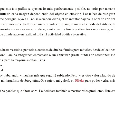
que mis fotografías se ajusten lo más perfectamente posible, no solo por tamañ
píritu de cada imagen dependiendo del objeto en cuestión. Las raíces de este gra
 persigue, o yo a él, no sé a ciencia cierta, el de intentar bajar a la obra de arte de
, e inmiscuir su belleza en nuestra vida cotidiana, renovar el soporte del Arte de l
rsónicos avances me ensordece, a mi sima profunda y silenciosa se aviene y, así
sde donde nace en realidad toda mi actividad poética o creativa.
as hasta vestidos, pañuelos, cortinas de ducha, fundas para móviles, desde calcetine
cional lámina fotográfica enmarcada o sin enmarcar. ¡Hasta fundas de edredones! N
s, pero la mayoría sí están listos.
o.
al.
toy trabajando, y muchas más que seguiré subiendo. Pero, y es otro valor añadido d
Flickr
mi larga lista de fotografías. Os sugiero mi galería en
para poder verlas má
aba pañales que ahora abro. Lo dedicaré también a mostrar estos productos. Este es