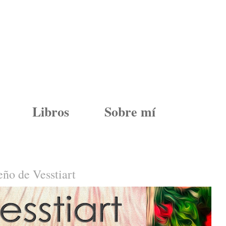
Libros
Sobre mí
eño de Vesstiart