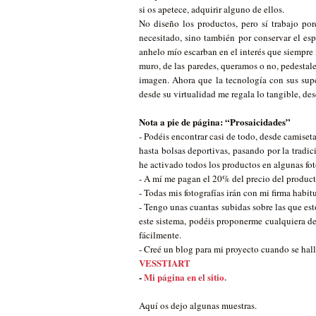
si os apetece, adquirir alguno de ellos.
No diseño los productos, pero sí trabajo por
necesitado, sino también por conservar el es
anhelo mío escarban en el interés que siempre me
muro, de las paredes, queramos o no, pedestales
imagen. Ahora que la tecnología con sus supe
desde su virtualidad me regala lo tangible, de
Nota a pie de página: “Prosaicidades”
- Podéis encontrar casi de todo, desde camiset
hasta bolsas deportivas, pasando por la tradi
he activado todos los productos en algunas foto
- A mí me pagan el 20% del precio del product
- Todas mis fotografías irán con mi firma habitu
- Tengo unas cuantas subidas sobre las que es
este sistema, podéis proponerme cualquiera de 
fácilmente.
- Creé un blog para mi proyecto cuando se hall
VESSTIART
-
Mi página en el sitio.
Aquí os dejo algunas muestras.