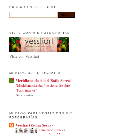
BUSCAR EN ESTE BLOG
VISTE CON MIS FOTOGRAFÍAS
s
Viste con Vesstiart
e
a
a
MI BLOG DE FOTOGRAFÍA
s
Meridiana claridad (Sofía Serra)
a
"Meridiana claridad" se cierra. Se abre
r
"Patio interior"
Hace 2 años
s
,
e
s
MI BLOG PARA VESTIR CON MIS
FOTOGRAFÍAS
s
Vesstiart (Sofía Serra)
Unrealands, nueva
,