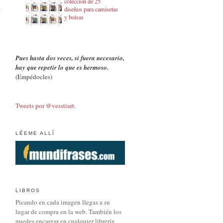
colección de 25
diseños para camisetas
y bolsas
Pues hasta dos veces, si fuera necesario,
hay que repetir lo que es hermoso.
(Empédocles)
Tweets por @vesstiart.
LÉEME ALLÍ
LIBROS
Picando en cada imagen llegas a su
lugar de compra en la web. También los
puedes encargar en cualquier librería