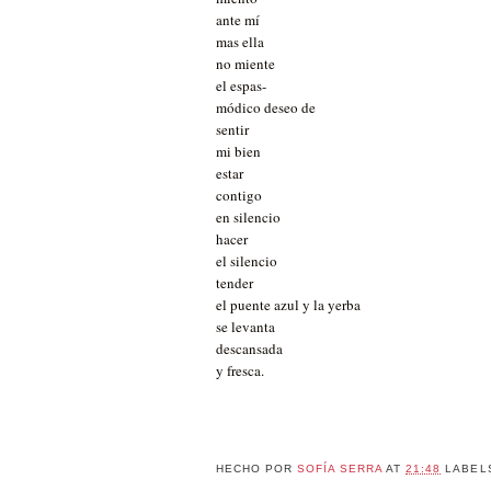
ante mí
mas ella
no miente
el espas-
módico deseo de
sentir
mi bien
estar
contigo
en silencio
hacer
el silencio
tender
el puente azul y la yerba
se levanta
descansada
y fresca.
HECHO POR
SOFÍA SERRA
AT
21:48
LABEL