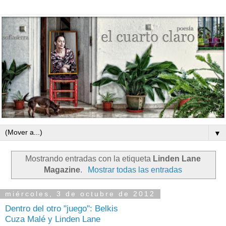
▼
Mostrando entradas con la etiqueta
Linden Lane
Magazine
.
Mostrar todas las entradas
miércoles, 3 de octubre de 2012
Dentro del otro "juego": Belkis
Cuza Malé y Linden Lane