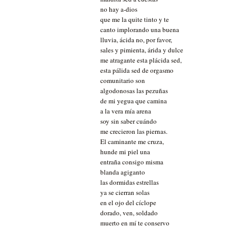
no hay a-dios
que me la quite tinto y te
canto implorando una buena
lluvia, ácida no, por favor,
sales y pimienta, árida y dulce
me atragante esta plácida sed,
esta pálida sed de orgasmo
comunitario son
algodonosas las pezuñas
de mi yegua que camina
a la vera mía arena
soy sin saber cuándo
me crecieron las piernas.
El caminante me cruza,
hunde mi piel una
entraña consigo misma
blanda agiganto
las dormidas estrellas
ya se cierran solas
en el ojo del cíclope
dorado, ven, soldado
muerto en mí te conservo