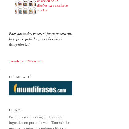
colección de 25
diseños para camisetas
y bolsas
Pues hasta dos veces, si fuera necesario,
hay que repetir lo que es hermoso.
(Empédocles)
Tweets por @vesstiart.
LÉEME ALLÍ
LIBROS
Picando en cada imagen llegas a su
lugar de compra en la web. También los
puedes encargar en cualquier librería