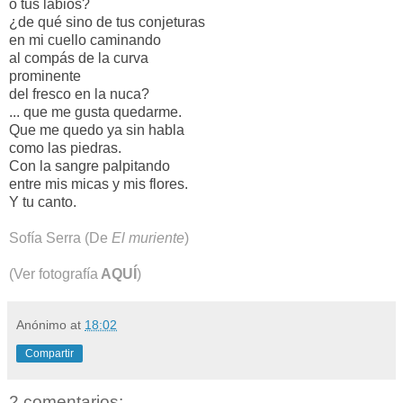
o tus labios?
¿de qué sino de tus conjeturas
en mi cuello caminando
al compás de la curva
prominente
del fresco en la nuca?
... que me gusta quedarme.
Que me quedo ya sin habla
como las piedras.
Con la sangre palpitando
entre mis micas y mis flores.
Y tu canto.
Sofía Serra (De
El muriente
)
(Ver fotografía
AQUÍ
)
Anónimo
at
18:02
Compartir
2 comentarios: