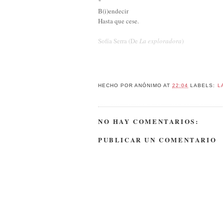
*
B(i)endecir
Hasta que cese.
Sofía Serra (De
La exploradora
)
HECHO POR
ANÓNIMO
AT
22:04
LABELS:
L
NO HAY COMENTARIOS:
PUBLICAR UN COMENTARIO