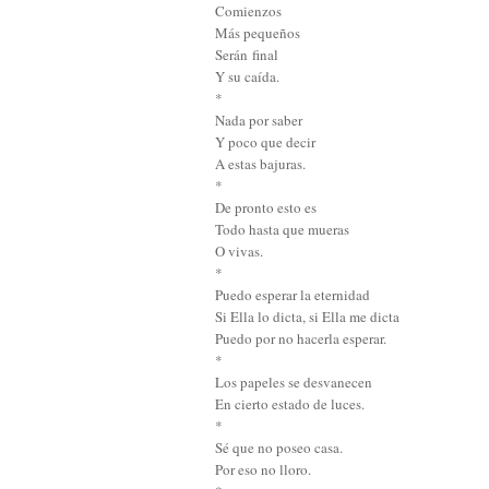
Comienzos
Más pequeños
Serán
final
Y su caída.
*
Nada por saber
Y poco que decir
A estas bajuras.
*
De pronto esto es
Todo hasta que mueras
O vivas.
*
Puedo esperar la eternidad
Si Ella lo dicta, si Ella me dicta
Puedo por no hacerla esperar.
*
Los papeles se desvanecen
En cierto estado de luces.
*
Sé que no poseo casa.
Por eso no lloro.