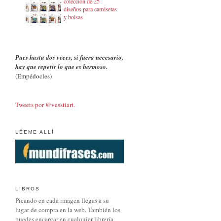
colección de 25
diseños para camisetas
y bolsas
Pues hasta dos veces, si fuera necesario,
hay que repetir lo que es hermoso.
(Empédocles)
Tweets por @vesstiart.
LÉEME ALLÍ
LIBROS
Picando en cada imagen llegas a su
lugar de compra en la web. También los
puedes encargar en cualquier librería